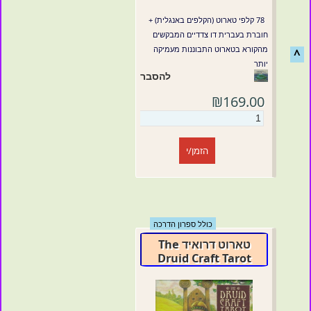
78 קלפי טארוט (הקלפים באנגלית) +
חוברת בעברית דו צדדיים המבקשים
מהקורא בטארוט התבוננות מעמיקה
^
יותר
להסבר
₪169.00
הזמן/י
כולל ספרון הדרכה
טארוט דרואיד The
Druid Craft Tarot