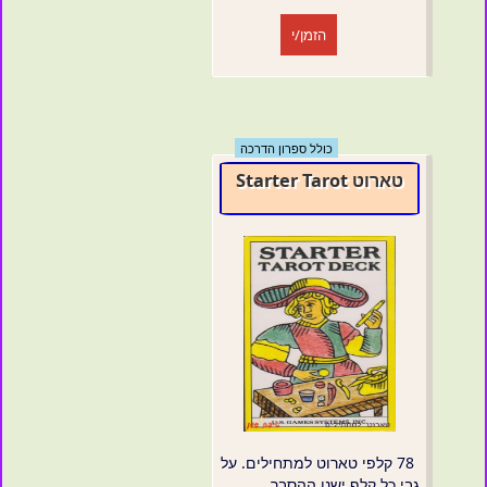
הזמן/י
כולל ספרון הדרכה
טארוט Starter Tarot
78 קלפי טארוט למתחילים. על
גבי כל קלף ישנו ההסבר