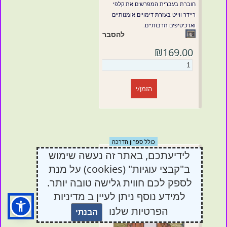
חוברת בעברית המפרשים את קלפי
ריידר ווייט בעזרת דימויים אומנותיים
וארכיטיפים תרבותיים.
להסבר
₪169.00
הזמן/י
כולל ספרון הדרכה
לידיעתכם, באתר זה נעשה שימוש
טארוט זהב אוניברסלי
(Gold Universal
ב"קבצי עוגיות" (cookies) על מנת
Tarot)
לספק לכם חווית גלישה טובה יותר.
למידע נוסף ניתן לעיין ב מדיניות
הפרטיות שלנו
הבנתי