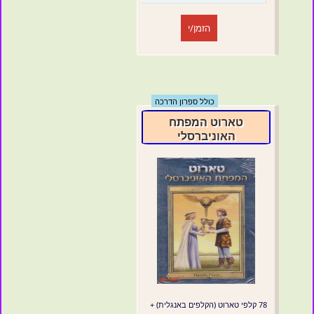
הזמן/י
כולל ספרון הדרכה
טארוט המפתח
האוניברסלי
78 קלפי טארוט (הקלפים באנגלית) +