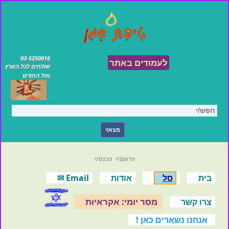
03-5250016
לעמודים באתר
שולחים לכל הארץ
מזל החודש
הרשם/י
הכנס/י
בית
סל
אודות
Email ✉
מסר יומי: אקראיות
צרו קשר
אנחנו נשארים כאן !