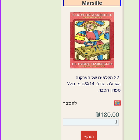
Marsille
22 הקלפים של הארקנה
הגדולה. גודל: 8X14ס'מ. כולל
ספרון הסבר.
להסבר
₪180.00
הזמן/י