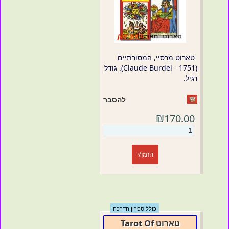
טארוט מרסיי, המסורתיים
(Claude Burdel - 1751). גודל
רגיל.
להסבר
₪170.00
הזמן/י
כולל ספרון הדרכה
טארוט Tarot Of