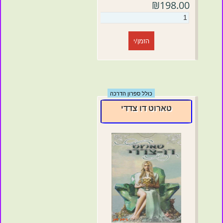
₪198.00
הזמן/י
כולל ספרון הדרכה
טארוט דו צדדי